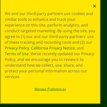
Le tue scelte
We and our third-party partners use cookies and
in materia di
similar tools to enhance and track your
privacy
experience on this site, perform analytics, and
Informativa sulla
privacy
conduct targeted marketing. By using the site, you
Termini SMS
agree to (1) our and our third-party partners' use
GDPR
of these tracking and recording tools and (2) our
Informativa sulla
Privacy Policy
,
California Privacy Notice
, and
privacy di CA
Terms of Use
. We’ve recently updated our Privacy
Technologies
Policy, and we encourage you to review it to
Preferenze cookie
understand how we collect, use, share, and
Condizioni d'uso
Accessibilità web
protect your personal information across our
Mappa del sito
services.
Manage Preferences