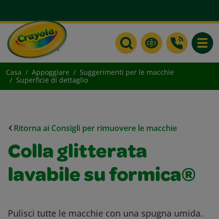
Toggle
Casa
Appoggiare
Suggerimenti per le macchie
Superficie di dettaglio
Ritorna ai Consigli per rimuovere le macchie
Colla glitterata
lavabile su formica®
Pulisci tutte le macchie con una spugna umida.