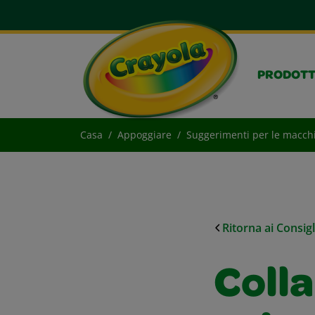
PRODOTT
Casa
Appoggiare
Suggerimenti per le macch
Ritorna ai Consig
Colla