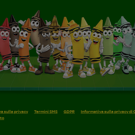
a sulla privacy
Termini SMS
GDPR
Informativa sulla privacy di
ito