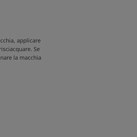
cchia, applicare
risciacquare. Se
onare la macchia