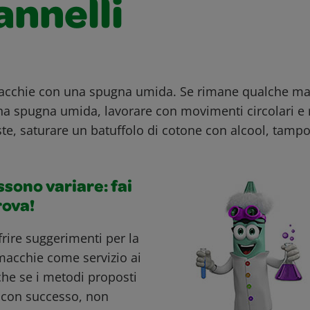
annelli
 macchie con una spugna umida. Se rimane qualche ma
na spugna umida, lavorare con movimenti circolari e 
ste, saturare un batuffolo di cotone con alcool, tamp
ossono variare: fai
rova!
ffrire suggerimenti per la
macchie come servizio ai
nche se i metodi proposti
i con successo, non