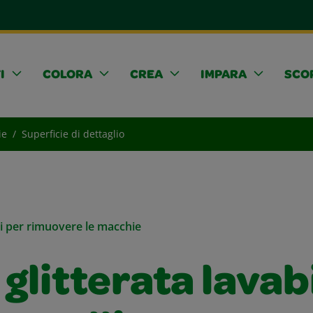
I
COLORA
CREA
IMPARA
SCOP
ie
Superficie di dettaglio
li per rimuovere le macchie
 glitterata lavab