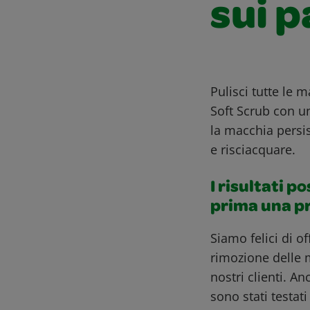
sui p
Pulisci tutte le
Soft Scrub con u
la macchia persi
e risciacquare.
I risultati p
prima una p
Siamo felici di o
rimozione delle 
nostri clienti. A
sono stati testat