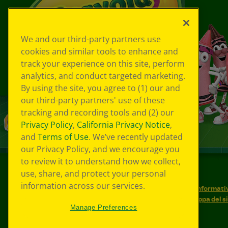
We and our third-party partners use
cookies and similar tools to enhance and
track your experience on this site, perform
analytics, and conduct targeted marketing.
By using the site, you agree to (1) our and
our third-party partners' use of these
tracking and recording tools and (2) our
Privacy Policy
,
California Privacy Notice
,
and
Terms of Use
. We’ve recently updated
our Privacy Policy, and we encourage you
to review it to understand how we collect,
use, share, and protect your personal
©
2026
Crayola® Tutti i diritti riservati.
information across our services.
Le tue scelte in materia di privacy
Informativ
Condizioni d'uso
Accessibilità web
Mappa del s
Manage Preferences