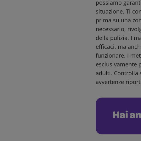
possiamo garantir
situazione. Ti co
prima su una zon
necessario, rivol
della pulizia. I m
efficaci, ma anch
funzionare. I me
esclusivamente pe
adulti. Controlla 
avvertenze riport
Hai an