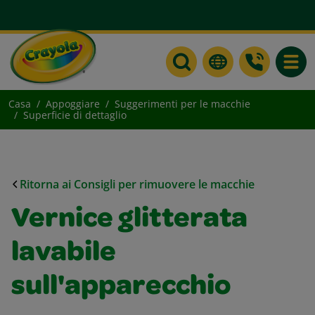
Toggle
Casa
Appoggiare
Suggerimenti per le macchie
Superficie di dettaglio
Ritorna ai Consigli per rimuovere le macchie
Vernice glitterata
lavabile
sull'apparecchio