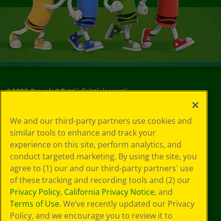
©
2026
Crayola® Tutti i diritti riservati.
Le tue scelte
We and our third-party partners use cookies and
in materia di
similar tools to enhance and track your
privacy
experience on this site, perform analytics, and
Informativa sulla
privacy
conduct targeted marketing. By using the site, you
Termini SMS
agree to (1) our and our third-party partners' use
GDPR
of these tracking and recording tools and (2) our
Informativa sulla
Privacy Policy
,
California Privacy Notice
, and
privacy di CA
Terms of Use
. We’ve recently updated our Privacy
Technologies
Policy, and we encourage you to review it to
Preferenze cookie