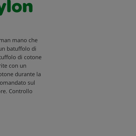
ylon
 man mano che
un batuffolo di
tuffolo di cotone
rite con un
otone durante la
ccomandato sul
re. Controllo