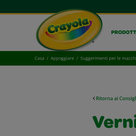
PRODOTT
Casa
Appoggiare
Suggerimenti per le macch
Ritorna ai Consig
Verni