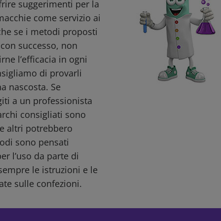
ffrire suggerimenti per la
macchie come servizio ai
nche se i metodi proposti
i con successo, non
ne l’efficacia in ogni
nsigliamo di provarli
a nascosta. Se
giti a un professionista
archi consigliati sono
e altri potrebbero
todi sono pensati
r l’uso da parte di
sempre le istruzioni e le
ate sulle confezioni.