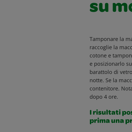
su m
Tamponare la ma
raccoglie la macc
cotone e tamponar
e posizionarlo s
barattolo di vetr
notte. Se la mac
contenitore. Nota
dopo 4 ore.
I risultati p
prima una p