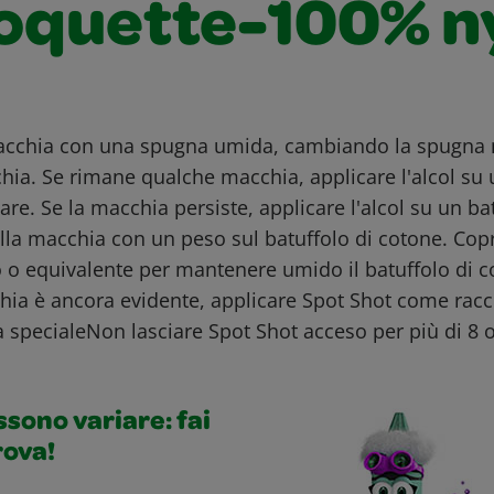
oquette-100% n
cchia con una spugna umida, cambiando la spugna
hia. Se rimane qualche macchia, applicare l'alcol su 
e. Se la macchia persiste, applicare l'alcol su un ba
ulla macchia con un peso sul batuffolo di cotone. Cop
o o equivalente per mantenere umido il batuffolo di c
chia è ancora evidente, applicare Spot Shot come ra
 specialeNon lasciare Spot Shot acceso per più di 8 o
ossono variare: fai
rova!