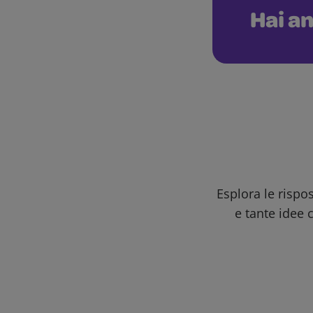
Hai an
Esplora le rispo
e tante idee c