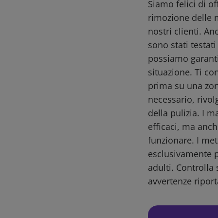
Siamo felici di o
rimozione delle 
nostri clienti. A
sono stati testat
possiamo garantir
situazione. Ti co
prima su una zon
necessario, rivol
della pulizia. I m
efficaci, ma anch
funzionare. I me
esclusivamente pe
adulti. Controlla 
avvertenze riport