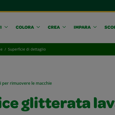
I
COLORA
CREA
IMPARA
SCOP
ie
Superficie di dettaglio
li per rimuovere le macchie
ce glitterata la