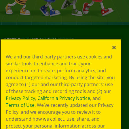
©
2026
Crayola® Tutti i diritti riservati.
Le tue scelte
We and our third-party partners use cookies and
in materia di
similar tools to enhance and track your
privacy
experience on this site, perform analytics, and
Informativa sulla
privacy
conduct targeted marketing. By using the site, you
Termini SMS
agree to (1) our and our third-party partners' use
GDPR
of these tracking and recording tools and (2) our
Informativa sulla
Privacy Policy
,
California Privacy Notice
, and
privacy di CA
Terms of Use
. We’ve recently updated our Privacy
Technologies
Policy, and we encourage you to review it to
Preferenze cookie
understand how we collect, use, share, and
Condizioni d'uso
Accessibilità web
protect your personal information across our