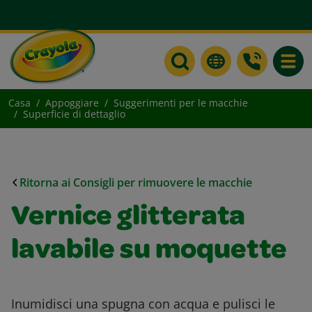
Toggle
Casa
Appoggiare
Suggerimenti per le macchie
Superficie di dettaglio
Ritorna ai Consigli per rimuovere le macchie
Vernice glitterata
lavabile su moquette
Inumidisci una spugna con acqua e pulisci le