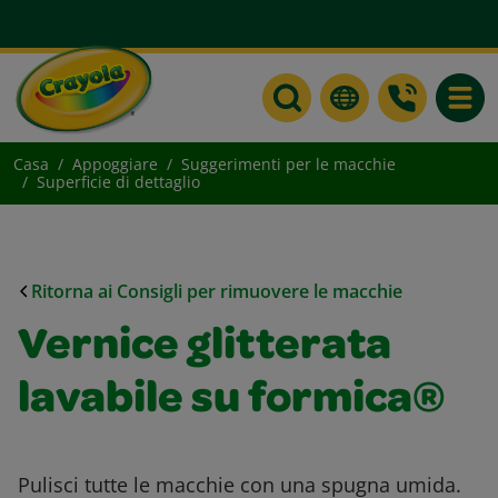
Toggle
Casa
Appoggiare
Suggerimenti per le macchie
Superficie di dettaglio
Ritorna ai Consigli per rimuovere le macchie
Vernice glitterata
lavabile su formica®
Pulisci tutte le macchie con una spugna umida.