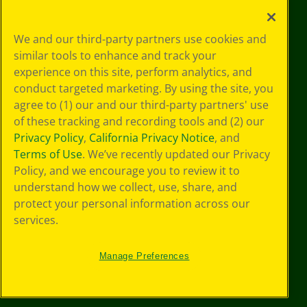
Le tue scelte
We and our third-party partners use cookies and
in materia di
similar tools to enhance and track your
privacy
experience on this site, perform analytics, and
Informativa sulla
privacy
conduct targeted marketing. By using the site, you
Termini SMS
agree to (1) our and our third-party partners' use
GDPR
of these tracking and recording tools and (2) our
Informativa sulla
Privacy Policy
,
California Privacy Notice
, and
privacy di CA
Terms of Use
. We’ve recently updated our Privacy
Technologies
Policy, and we encourage you to review it to
Preferenze cookie
understand how we collect, use, share, and
Condizioni d'uso
Accessibilità web
protect your personal information across our
Mappa del sito
services.
Manage Preferences