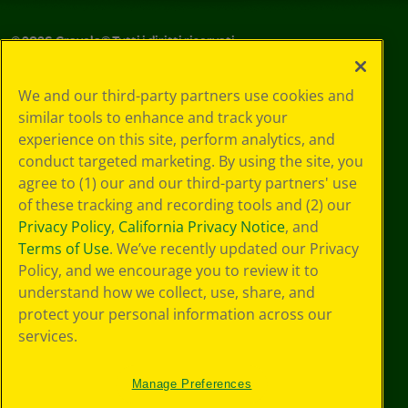
©
2026
Crayola® Tutti i diritti riservati.
Le tue scelte
We and our third-party partners use cookies and
in materia di
similar tools to enhance and track your
privacy
experience on this site, perform analytics, and
Informativa sulla
privacy
conduct targeted marketing. By using the site, you
Termini SMS
agree to (1) our and our third-party partners' use
GDPR
of these tracking and recording tools and (2) our
Informativa sulla
Privacy Policy
,
California Privacy Notice
, and
privacy di CA
Terms of Use
. We’ve recently updated our Privacy
Technologies
Policy, and we encourage you to review it to
Preferenze cookie
understand how we collect, use, share, and
Condizioni d'uso
Accessibilità web
protect your personal information across our
Mappa del sito
services.
Manage Preferences