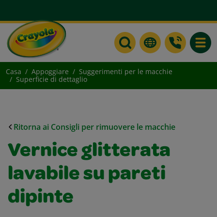
Toggle
Casa
Appoggiare
Suggerimenti per le macchie
Superficie di dettaglio
Ritorna ai Consigli per rimuovere le macchie
Vernice glitterata
lavabile su pareti
dipinte