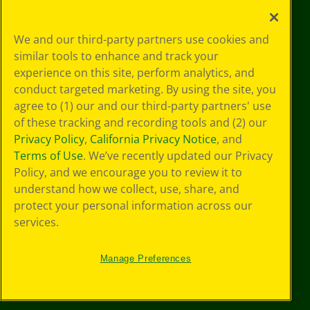
Le tue scelte
We and our third-party partners use cookies and
in materia di
similar tools to enhance and track your
privacy
experience on this site, perform analytics, and
Informativa sulla
privacy
conduct targeted marketing. By using the site, you
Termini SMS
agree to (1) our and our third-party partners' use
GDPR
of these tracking and recording tools and (2) our
Informativa sulla
Privacy Policy
,
California Privacy Notice
, and
privacy di CA
Terms of Use
. We’ve recently updated our Privacy
Technologies
Policy, and we encourage you to review it to
Preferenze cookie
understand how we collect, use, share, and
Condizioni d'uso
Accessibilità web
protect your personal information across our
Mappa del sito
services.
Manage Preferences