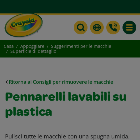
Toggle
Casa
Appoggiare
Suggerimenti per le macchie
Superficie di dettaglio
Ritorna ai Consigli per rimuovere le macchie
Pennarelli lavabili su
plastica
Pulisci tutte le macchie con una spugna umida.