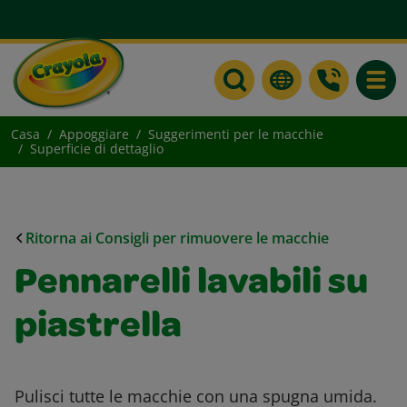
Toggle
Casa
Appoggiare
Suggerimenti per le macchie
Superficie di dettaglio
Ritorna ai Consigli per rimuovere le macchie
Pennarelli lavabili su
piastrella
Pulisci tutte le macchie con una spugna umida.