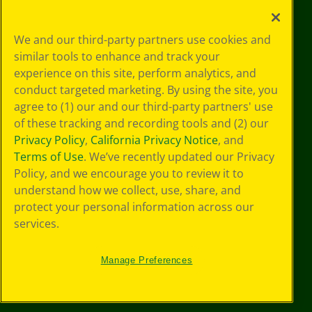
Le tue scelte
We and our third-party partners use cookies and
in materia di
similar tools to enhance and track your
privacy
experience on this site, perform analytics, and
Informativa sulla
privacy
conduct targeted marketing. By using the site, you
Termini SMS
agree to (1) our and our third-party partners' use
GDPR
of these tracking and recording tools and (2) our
Informativa sulla
Privacy Policy
,
California Privacy Notice
, and
privacy di CA
Terms of Use
. We’ve recently updated our Privacy
Technologies
Policy, and we encourage you to review it to
Preferenze cookie
understand how we collect, use, share, and
Condizioni d'uso
Accessibilità web
protect your personal information across our
Mappa del sito
services.
Manage Preferences