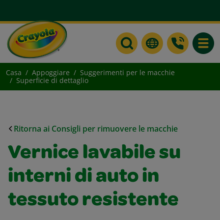
Toggle
Casa
Appoggiare
Suggerimenti per le macchie
Superficie di dettaglio
Ritorna ai Consigli per rimuovere le macchie
Vernice lavabile su
interni di auto in
tessuto resistente