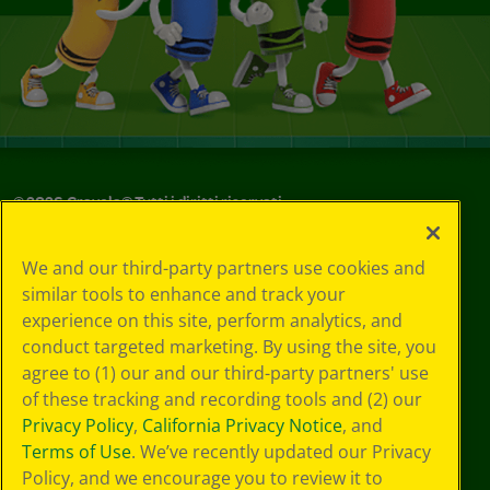
©
2026
Crayola® Tutti i diritti riservati.
Le tue scelte
We and our third-party partners use cookies and
in materia di
similar tools to enhance and track your
privacy
experience on this site, perform analytics, and
Informativa sulla
privacy
conduct targeted marketing. By using the site, you
Termini SMS
agree to (1) our and our third-party partners' use
GDPR
of these tracking and recording tools and (2) our
Informativa sulla
Privacy Policy
,
California Privacy Notice
, and
privacy di CA
Terms of Use
. We’ve recently updated our Privacy
Technologies
Policy, and we encourage you to review it to
Preferenze cookie