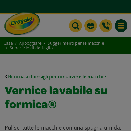
Toggle
Casa
Appoggiare
Suggerimenti per le macchie
Superficie di dettaglio
Ritorna ai Consigli per rimuovere le macchie
Vernice lavabile su
formica®
Pulisci tutte le macchie con una spugna umida.