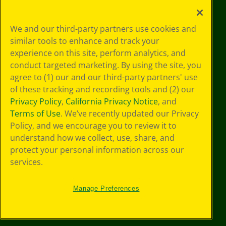
Le tue scelte
We and our third-party partners use cookies and
in materia di
similar tools to enhance and track your
privacy
experience on this site, perform analytics, and
Informativa sulla
privacy
conduct targeted marketing. By using the site, you
Termini SMS
agree to (1) our and our third-party partners' use
GDPR
of these tracking and recording tools and (2) our
Informativa sulla
Privacy Policy
,
California Privacy Notice
, and
privacy di CA
Terms of Use
. We’ve recently updated our Privacy
Technologies
Policy, and we encourage you to review it to
Preferenze cookie
understand how we collect, use, share, and
Condizioni d'uso
Accessibilità web
protect your personal information across our
Mappa del sito
services.
Manage Preferences