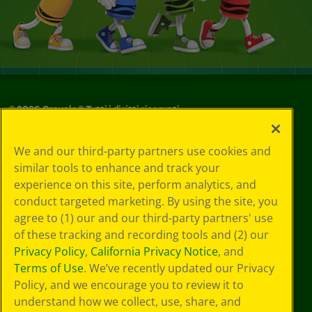
©
2026
Crayola® Tutti i diritti riservati.
Le tue scelte
We and our third-party partners use cookies and
in materia di
similar tools to enhance and track your
privacy
experience on this site, perform analytics, and
Informativa sulla
privacy
conduct targeted marketing. By using the site, you
Termini SMS
agree to (1) our and our third-party partners' use
GDPR
of these tracking and recording tools and (2) our
Informativa sulla
Privacy Policy
,
California Privacy Notice
, and
privacy di CA
Terms of Use
. We’ve recently updated our Privacy
Technologies
Policy, and we encourage you to review it to
Preferenze cookie
understand how we collect, use, share, and
Condizioni d'uso