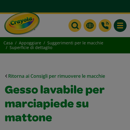
Toggle
Casa
Appoggiare
Suggerimenti per le macchie
Superficie di dettaglio
Ritorna ai Consigli per rimuovere le macchie
Gesso lavabile per
marciapiede su
mattone