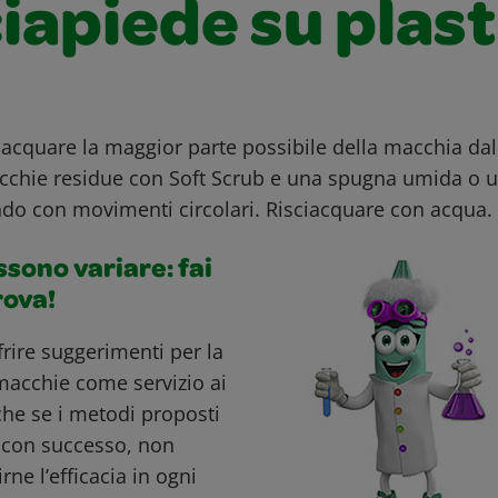
iapiede su plast
iacquare la maggior parte possibile della macchia dall
cchie residue con Soft Scrub e una spugna umida o 
do con movimenti circolari. Risciacquare con acqua.
ossono variare: fai
rova!
ffrire suggerimenti per la
macchie come servizio ai
nche se i metodi proposti
i con successo, non
ne l’efficacia in ogni