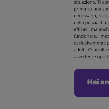
situazione. Ti co
prima su una zon
necessario, rivol
della pulizia. I m
efficaci, ma anch
funzionare. I me
esclusivamente pe
adulti. Controlla 
avvertenze riport
Hai an