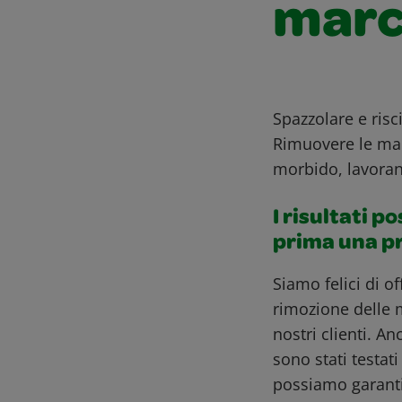
marc
Spazzolare e risc
Rimuovere le ma
morbido, lavoran
I risultati p
prima una p
Siamo felici di o
rimozione delle 
nostri clienti. A
sono stati testat
possiamo garantir