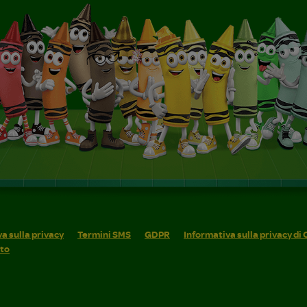
a sulla privacy
Termini SMS
GDPR
Informativa sulla privacy di
ito