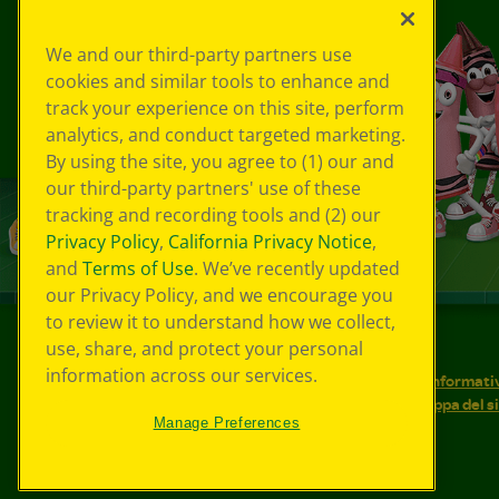
We and our third-party partners use
cookies and similar tools to enhance and
track your experience on this site, perform
analytics, and conduct targeted marketing.
By using the site, you agree to (1) our and
our third-party partners' use of these
tracking and recording tools and (2) our
Privacy Policy
,
California Privacy Notice
,
and
Terms of Use
. We’ve recently updated
our Privacy Policy, and we encourage you
to review it to understand how we collect,
use, share, and protect your personal
©
2026
Crayola® Tutti i diritti riservati.
information across our services.
Le tue scelte in materia di privacy
Informativ
Condizioni d'uso
Accessibilità web
Mappa del s
Manage Preferences