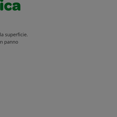
ica
a superficie.
un panno