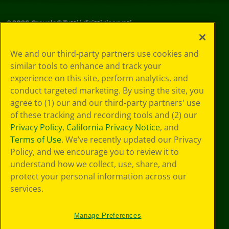
©
2026
Crayola® Tutti i diritti riservati.
Le tue scelte
We and our third-party partners use cookies and
in materia di
similar tools to enhance and track your
privacy
experience on this site, perform analytics, and
Informativa sulla
privacy
conduct targeted marketing. By using the site, you
Termini SMS
agree to (1) our and our third-party partners' use
GDPR
of these tracking and recording tools and (2) our
Informativa sulla
Privacy Policy
,
California Privacy Notice
, and
privacy di CA
Terms of Use
. We’ve recently updated our Privacy
Technologies
Policy, and we encourage you to review it to
Preferenze cookie
understand how we collect, use, share, and
Condizioni d'uso
Accessibilità web
protect your personal information across our
Mappa del sito
services.
Manage Preferences