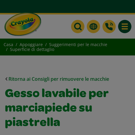
Toggle
Casa
Appoggiare
Suggerimenti per le macchie
Superficie di dettaglio
Ritorna ai Consigli per rimuovere le macchie
Gesso lavabile per
marciapiede su
piastrella