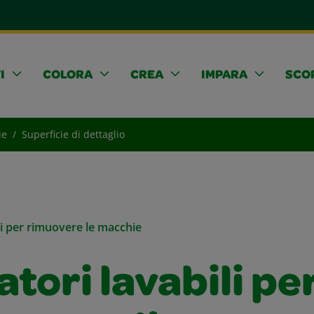
I
COLORA
CREA
IMPARA
SCOP
ie
Superficie di dettaglio
li per rimuovere le macchie
tori lavabili pe