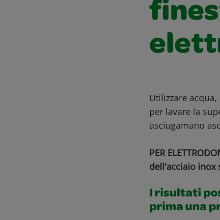
fines
elet
Utilizzare acqua,
per lavare la sup
asciugamano asciu
PER ELETTRODOMES
dell'acciaio inox
I risultati p
prima una p