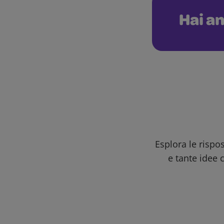
Hai an
Esplora le rispo
e tante idee c