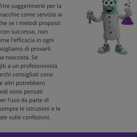
ffrire suggerimenti per la
macchie come servizio ai
nche se i metodi proposti
i con successo, non
ne l’efficacia in ogni
nsigliamo di provarli
a nascosta. Se
giti a un professionista
archi consigliati sono
e altri potrebbero
todi sono pensati
r l’uso da parte di
sempre le istruzioni e le
ate sulle confezioni.