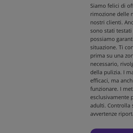
Siamo felici di o
rimozione delle 
nostri clienti. A
sono stati testat
possiamo garantir
situazione. Ti co
prima su una zon
necessario, rivol
della pulizia. I m
efficaci, ma anch
funzionare. I me
esclusivamente pe
adulti. Controlla 
avvertenze riport