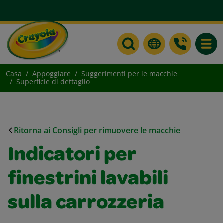
Toggle
Casa
Appoggiare
Suggerimenti per le macchie
Superficie di dettaglio
Ritorna ai Consigli per rimuovere le macchie
Indicatori per
finestrini lavabili
sulla carrozzeria