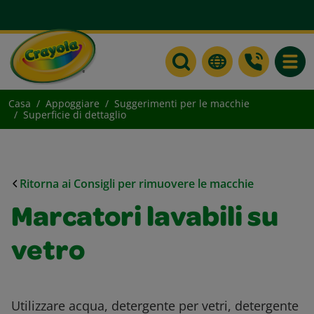
Toggle
Casa
Appoggiare
Suggerimenti per le macchie
Superficie di dettaglio
Ritorna ai Consigli per rimuovere le macchie
Marcatori lavabili su
vetro
Utilizzare acqua, detergente per vetri, detergente