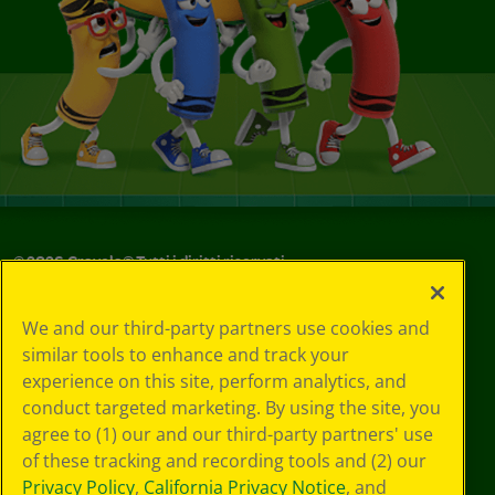
©
2026
Crayola® Tutti i diritti riservati.
Le tue scelte
We and our third-party partners use cookies and
in materia di
similar tools to enhance and track your
privacy
experience on this site, perform analytics, and
Informativa sulla
privacy
conduct targeted marketing. By using the site, you
Termini SMS
agree to (1) our and our third-party partners' use
GDPR
of these tracking and recording tools and (2) our
Informativa sulla
Privacy Policy
,
California Privacy Notice
, and