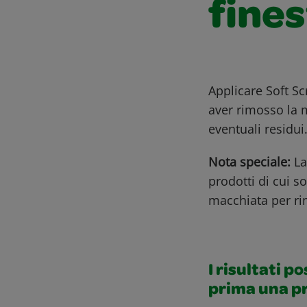
fines
Applicare Soft S
aver rimosso la 
eventuali residui
Nota speciale:
La
prodotti di cui s
macchiata per rim
I risultati p
prima una p