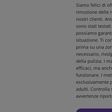
Siamo felici di o
rimozione delle 
nostri clienti. A
sono stati testat
possiamo garantir
situazione. Ti co
prima su una zon
necessario, rivol
della pulizia. I m
efficaci, ma anch
funzionare. I me
esclusivamente pe
adulti. Controlla 
avvertenze riport