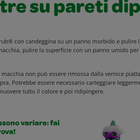
tre su pareti di
crub® con candeggina su un panno morbido e pulire 
macchia, pulire la superficie con un panno umido pe
.
 macchia non può essere rimossa dalla vernice piatta 
opra. Potrebbe essere necessario carteggiare leggerme
uovere tutto il colore e poi ridipingere.
ossono variare: fai
rova!