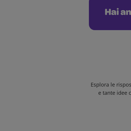
Hai an
Esplora le rispo
e tante idee c