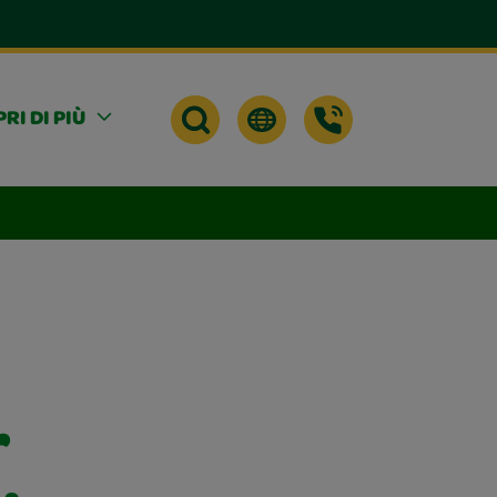
RI DI PIÙ
r