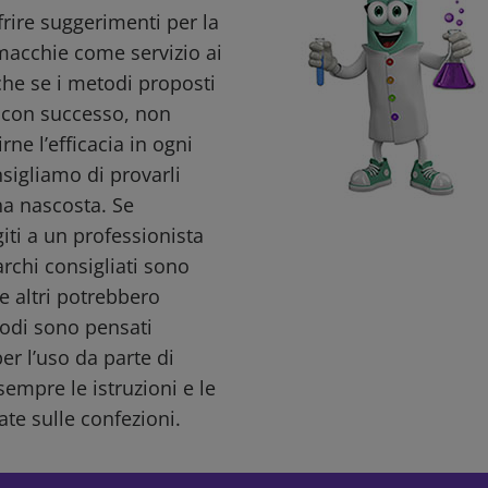
ffrire suggerimenti per la
macchie come servizio ai
nche se i metodi proposti
i con successo, non
ne l’efficacia in ogni
nsigliamo di provarli
a nascosta. Se
giti a un professionista
archi consigliati sono
e altri potrebbero
todi sono pensati
r l’uso da parte di
sempre le istruzioni e le
ate sulle confezioni.