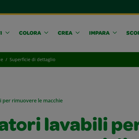
I
COLORA
CREA
IMPARA
SCOP
ie
Superficie di dettaglio
li per rimuovere le macchie
tori lavabili pe