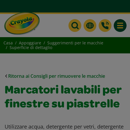
Toggle
Casa
Appoggiare
Suggerimenti per le macchie
Superficie di dettaglio
Ritorna ai Consigli per rimuovere le macchie
Marcatori lavabili per
finestre su piastrelle
Utilizzare acqua, detergente per vetri, detergente