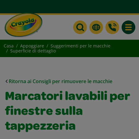
Toggle
Casa
Appoggiare
Suggerimenti per le macchie
Superficie di dettaglio
Ritorna ai Consigli per rimuovere le macchie
Marcatori lavabili per
finestre sulla
tappezzeria