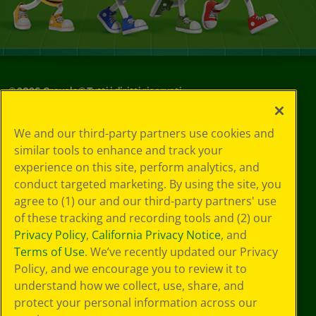
©
2026
Crayola® Tutti i diritti riservati.
Le tue scelte
We and our third-party partners use cookies and
in materia di
similar tools to enhance and track your
privacy
experience on this site, perform analytics, and
Informativa sulla
privacy
conduct targeted marketing. By using the site, you
Termini SMS
agree to (1) our and our third-party partners' use
GDPR
of these tracking and recording tools and (2) our
Informativa sulla
Privacy Policy
,
California Privacy Notice
, and
privacy di CA
Terms of Use
. We’ve recently updated our Privacy
Technologies
Policy, and we encourage you to review it to
Preferenze cookie
understand how we collect, use, share, and
Condizioni d'uso
Accessibilità web
protect your personal information across our
Mappa del sito