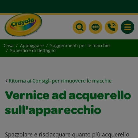
Toggle
Casa
Appoggiare
Suggerimenti per le macchie
Superficie di dettaglio
Ritorna ai Consigli per rimuovere le macchie
Vernice ad acquerello
sull'apparecchio
Spazzolare e risciacquare quanto più acquerello