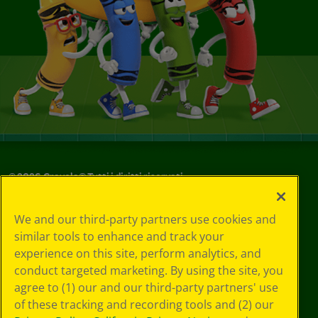
©
2026
Crayola® Tutti i diritti riservati.
Le tue scelte
We and our third-party partners use cookies and
in materia di
similar tools to enhance and track your
privacy
experience on this site, perform analytics, and
Informativa sulla
privacy
conduct targeted marketing. By using the site, you
Termini SMS
agree to (1) our and our third-party partners' use
GDPR
of these tracking and recording tools and (2) our
Informativa sulla