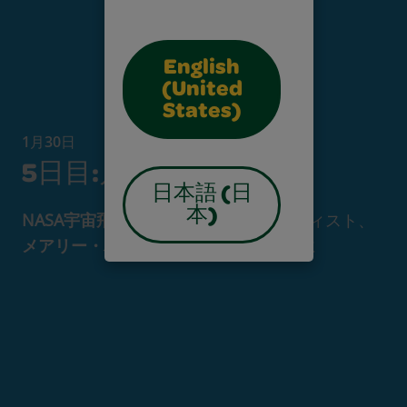
English
(United
States)
1月30日
5日目:月の探検
日本語 (日
本)
NASA宇宙飛行士
やスヌーピーのアーティスト、
メアリー・バレンシア・シャイン
と共に