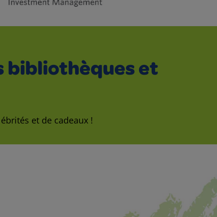
s bibliothèques et
lébrités et de cadeaux !