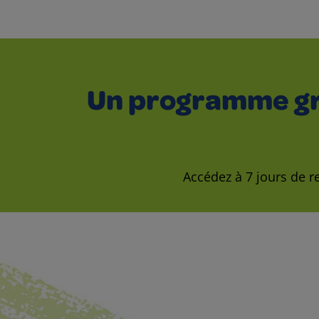
Un programme grat
Accédez à 7 jours de re