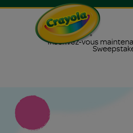
Inscrivez-vous mainten
Sweepstak