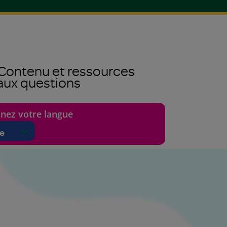
Contenu et ressources
 aux questions
nnez votre langue
g a language will reload this page in that language.