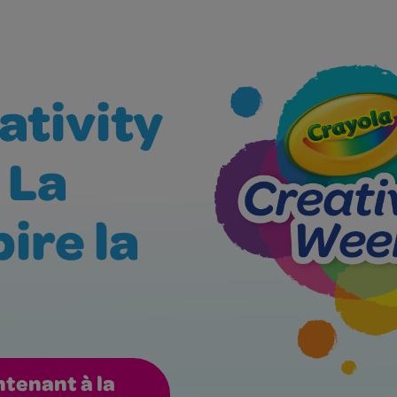
ativity
 La
ire la
ntenant à la