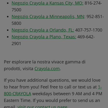
Negozio Crayola a Kansas City, MO:
816-274-
7500
Negozio Crayola a Minneapolis, MN
: 952-851-
5800
Negozio Crayola a Orlando, FL:
407-757-1700
Negozio Crayola a Plano, Texas:
469-642-
2901
Per esplorare la nostra vivace gamma di
prodotti, visita
Crayola.com
.
If you have additional questions, we would love
to hear from you! Feel free to call or text us at
1-
800-CRAYOLA
weekdays between 9 AM and 4 PM
Eastern Time. If you would prefer to send us an
email,
visit our contact us page
.