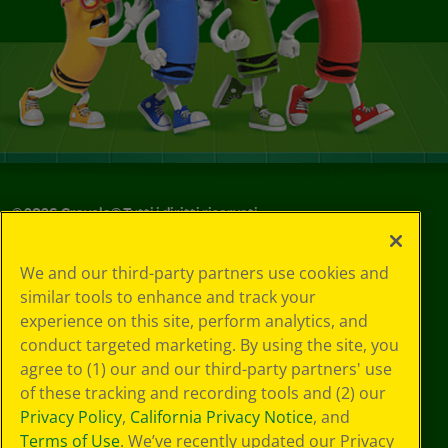
©
2026
Crayola® Tutti i diritti riservati.
Le tue scelte
We and our third-party partners use cookies and
in materia di
similar tools to enhance and track your
privacy
experience on this site, perform analytics, and
Informativa sulla
privacy
conduct targeted marketing. By using the site, you
Termini SMS
agree to (1) our and our third-party partners' use
GDPR
of these tracking and recording tools and (2) our
Informativa sulla
Privacy Policy
,
California Privacy Notice
, and
privacy di CA
Terms of Use
. We’ve recently updated our Privacy
Technologies