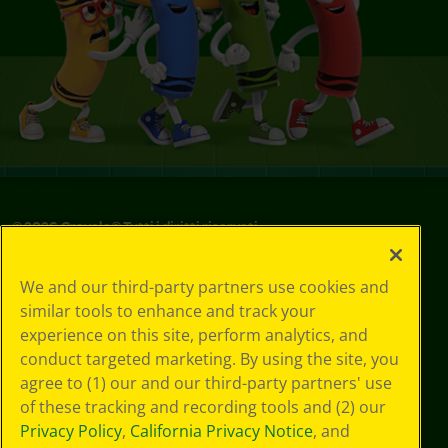
©
2026
Crayola® Tutti i diritti riservati.
Le tue scelte
We and our third-party partners use cookies and
in materia di
similar tools to enhance and track your
privacy
experience on this site, perform analytics, and
Informativa sulla
privacy
conduct targeted marketing. By using the site, you
Termini SMS
agree to (1) our and our third-party partners' use
GDPR
of these tracking and recording tools and (2) our
Informativa sulla
Privacy Policy
,
California Privacy Notice
, and
privacy di CA