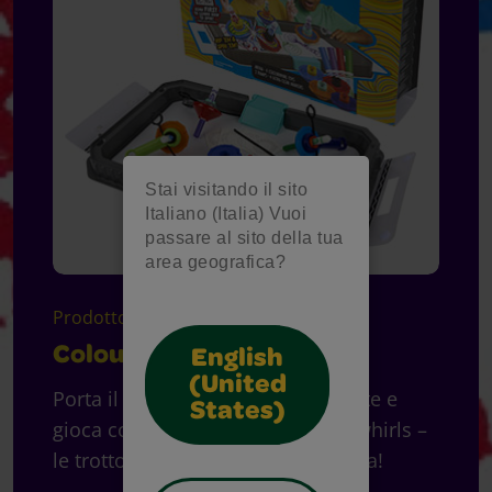
Stai visitando il sito
Italiano (Italia) Vuoi
passare al sito della tua
area geografica?
Prodotto
Colourwhirls Arena
English
(United
Porta il divertimento sempre con te e
States)
gioca con i tuoi amici e le Colourwhirls –
le trottole dei colori ovunque tu sia!