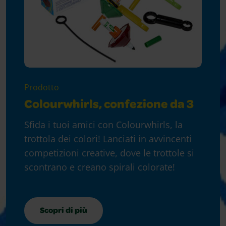
Prodotto
Colourwhirls, confezione da 3
Sfida i tuoi amici con Colourwhirls, la
trottola dei colori! Lanciati in avvincenti
competizioni creative, dove le trottole si
scontrano e creano spirali colorate!
Scopri di più