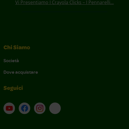
Vi Presentiamo I Crayola Clicks – I Pennarelli...
Chi Siamo
Società
Dove acquistare
Seguici
Su YouTube
Contatti
Profilo Instagram
Email