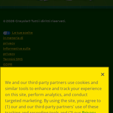
©
2026
Crayola® Tutti i diritti riservati.
Le tue scelte
in materia di
privacy
Informativa sulla
privacy
Termini SMS
GDPR
Informativa sulla
privacy di CA
Technologies
We and our third-party partners use cookies and
Preferenze cookie
similar tools to enhance and track your experience
Condizioni d'uso
on this site, perform analytics, and conduct
Accessibilità web
targeted marketing. By using the site, you agree to
Mappa del sito
(1) our and our third-party partners' use of these
tracking and recording tools and (2) our
Privacy