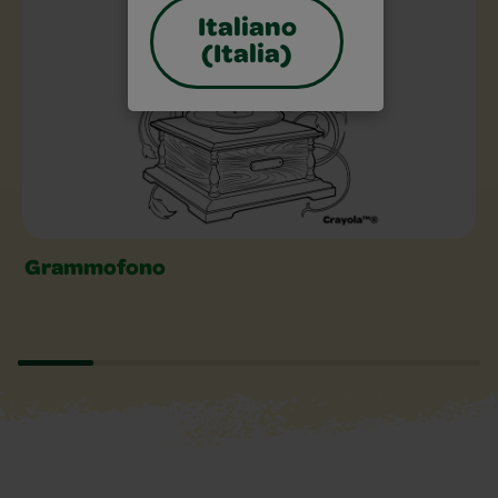
Italiano
(Italia)
Grammofono