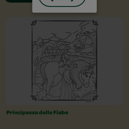
Disegni da colorare gratuiti Slider
Principessa delle Fiabe