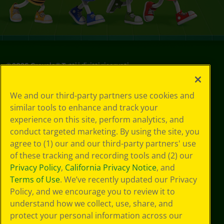
©
2026
Crayola® Tutti i diritti riservati.
Le tue scelte
We and our third-party partners use cookies and
in materia di
similar tools to enhance and track your
privacy
experience on this site, perform analytics, and
Informativa sulla
privacy
conduct targeted marketing. By using the site, you
Termini SMS
agree to (1) our and our third-party partners' use
GDPR
of these tracking and recording tools and (2) our
Informativa sulla
Privacy Policy
,
California Privacy Notice
, and
privacy di CA
Terms of Use
. We’ve recently updated our Privacy
Technologies
Policy, and we encourage you to review it to
Preferenze cookie
understand how we collect, use, share, and
Condizioni d'uso
Accessibilità web
protect your personal information across our