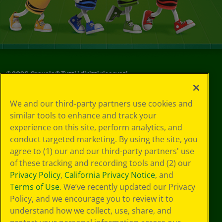
©
2026
Crayola® Tutti i diritti riservati.
Le tue scelte
We and our third-party partners use cookies and
in materia di
similar tools to enhance and track your
privacy
experience on this site, perform analytics, and
Informativa sulla
privacy
conduct targeted marketing. By using the site, you
Termini SMS
agree to (1) our and our third-party partners' use
GDPR
of these tracking and recording tools and (2) our
Informativa sulla
Privacy Policy
,
California Privacy Notice
, and
privacy di CA
Terms of Use
. We’ve recently updated our Privacy
Technologies
Policy, and we encourage you to review it to
Preferenze cookie
understand how we collect, use, share, and
Condizioni d'uso
Accessibilità web