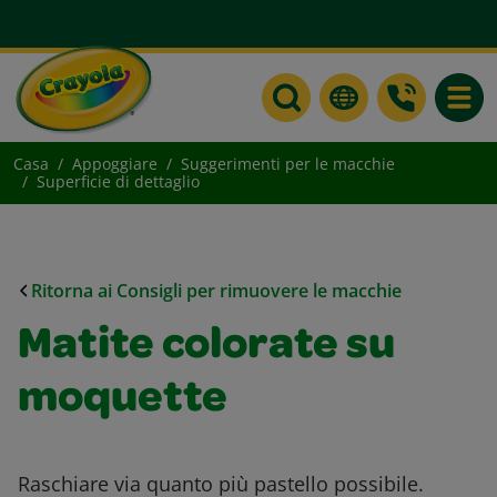
Toggle
Casa
Appoggiare
Suggerimenti per le macchie
Superficie di dettaglio
Ritorna ai Consigli per rimuovere le macchie
Matite colorate su
moquette
Raschiare via quanto più pastello possibile.