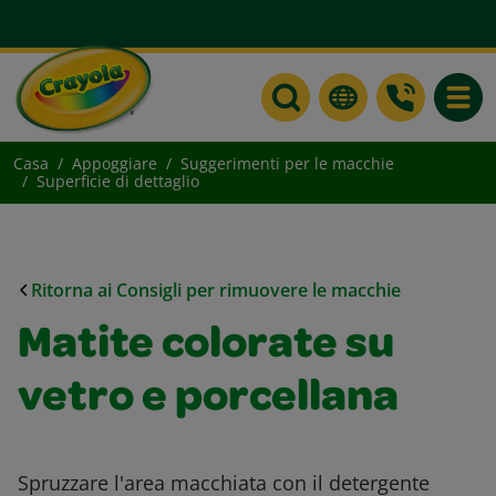
Toggle
Casa
Appoggiare
Suggerimenti per le macchie
Superficie di dettaglio
Ritorna ai Consigli per rimuovere le macchie
Matite colorate su
vetro e porcellana
Spruzzare l'area macchiata con il detergente