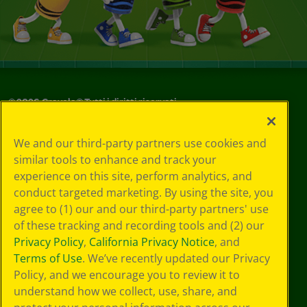
©
2026
Crayola® Tutti i diritti riservati.
Le tue scelte
We and our third-party partners use cookies and
in materia di
similar tools to enhance and track your
privacy
experience on this site, perform analytics, and
Informativa sulla
privacy
conduct targeted marketing. By using the site, you
Termini SMS
agree to (1) our and our third-party partners' use
GDPR
of these tracking and recording tools and (2) our
Informativa sulla
Privacy Policy
,
California Privacy Notice
, and
privacy di CA
Terms of Use
. We’ve recently updated our Privacy
Technologies
Policy, and we encourage you to review it to
Preferenze cookie
understand how we collect, use, share, and
Condizioni d'uso
Accessibilità web