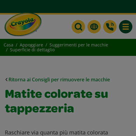
Toggle
Casa
Appoggiare
Suggerimenti per le macchie
Superficie di dettaglio
Ritorna ai Consigli per rimuovere le macchie
Matite colorate su
tappezzeria
Raschiare via quanta più matita colorata