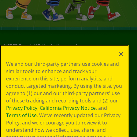
©
2026
Crayola® Tutti i diritti riservati.
Le tue scelte
We and our third-party partners use cookies and
in materia di
similar tools to enhance and track your
privacy
experience on this site, perform analytics, and
Informativa sulla
privacy
conduct targeted marketing. By using the site, you
Termini SMS
agree to (1) our and our third-party partners' use
GDPR
of these tracking and recording tools and (2) our
Informativa sulla
Privacy Policy
,
California Privacy Notice
, and
privacy di CA
Terms of Use
. We’ve recently updated our Privacy
Technologies
Policy, and we encourage you to review it to
Preferenze cookie
understand how we collect, use, share, and
Condizioni d'uso
Accessibilità web