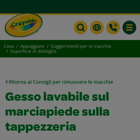
Toggle
Casa
Appoggiare
Suggerimenti per le macchie
Superficie di dettaglio
Ritorna ai Consigli per rimuovere le macchie
Gesso lavabile sul
marciapiede sulla
tappezzeria