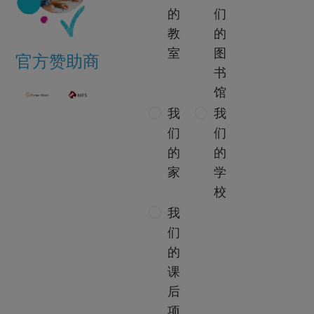
的
们
教
的
室
图
官方赞助商
书
馆
我
我
们
们
的
的
家
学
校
我
们
的
课
后
项