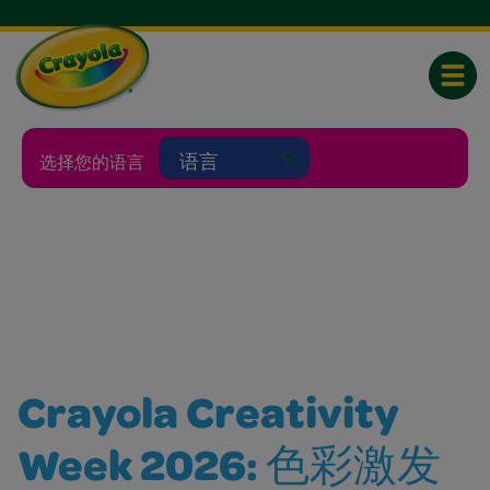
Toggle
Selecting a language will reload thi
选择您的语言
Crayola Creativity
Week 2026: 色彩激发