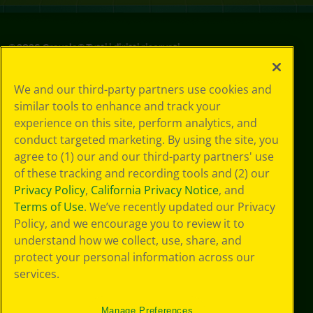
©
2026
Crayola® Tutti i diritti riservati.
Le tue scelte
We and our third-party partners use cookies and
in materia di
similar tools to enhance and track your
privacy
experience on this site, perform analytics, and
Informativa sulla
privacy
conduct targeted marketing. By using the site, you
Termini SMS
agree to (1) our and our third-party partners' use
GDPR
of these tracking and recording tools and (2) our
Informativa sulla
Privacy Policy
,
California Privacy Notice
, and
privacy di CA
Terms of Use
. We’ve recently updated our Privacy
Technologies
Policy, and we encourage you to review it to
Preferenze cookie
understand how we collect, use, share, and
Condizioni d'uso
Accessibilità web
protect your personal information across our
Mappa del sito
services.
Manage Preferences