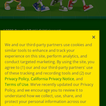
©
2026
Crayola® Tutti i diritti riservati.
Le tue scelte
We and our third-party partners use cookies and
in materia di
similar tools to enhance and track your
privacy
experience on this site, perform analytics, and
Informativa sulla
privacy
conduct targeted marketing. By using the site, you
Termini SMS
agree to (1) our and our third-party partners' use
GDPR
of these tracking and recording tools and (2) our
Informativa sulla
Privacy Policy
,
California Privacy Notice
, and
privacy di CA
Terms of Use
. We’ve recently updated our Privacy
Technologies
Policy, and we encourage you to review it to
Preferenze cookie
understand how we collect, use, share, and
Condizioni d'uso
Accessibilità web
protect your personal information across our
Mappa del sito