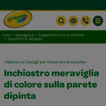
Toggle
Casa
Appoggiare
Suggerimenti per le macchie
Superficie di dettaglio
Ritorna ai Consigli per rimuovere le macchie
Inchiostro meraviglia
di colore sulla parete
dipinta