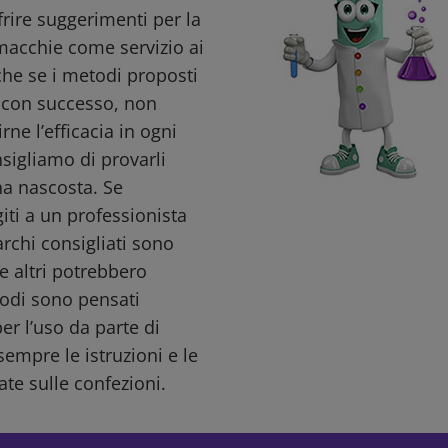
ffrire suggerimenti per la
macchie come servizio ai
nche se i metodi proposti
i con successo, non
ne l’efficacia in ogni
nsigliamo di provarli
a nascosta. Se
giti a un professionista
archi consigliati sono
e altri potrebbero
todi sono pensati
r l’uso da parte di
sempre le istruzioni e le
ate sulle confezioni.