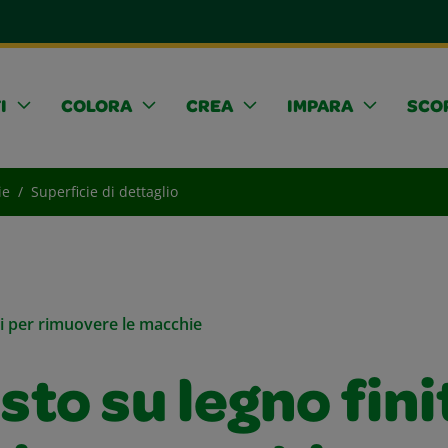
I
COLORA
CREA
IMPARA
SCOP
ie
Superficie di dettaglio
li per rimuovere le macchie
to su legno fini