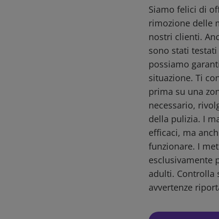
Siamo felici di o
rimozione delle 
nostri clienti. A
sono stati testat
possiamo garantir
situazione. Ti co
prima su una zon
necessario, rivol
della pulizia. I m
efficaci, ma anch
funzionare. I me
esclusivamente pe
adulti. Controlla 
avvertenze riport