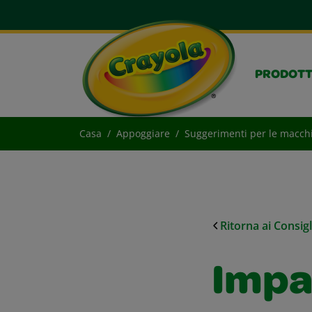
PRODOTT
Casa
Appoggiare
Suggerimenti per le macch
Ritorna ai Consig
Impas