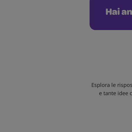
Hai an
Esplora le rispo
e tante idee c