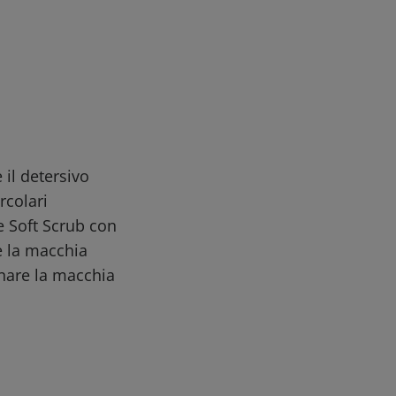
il detersivo
rcolari
e Soft Scrub con
e la macchia
onare la macchia