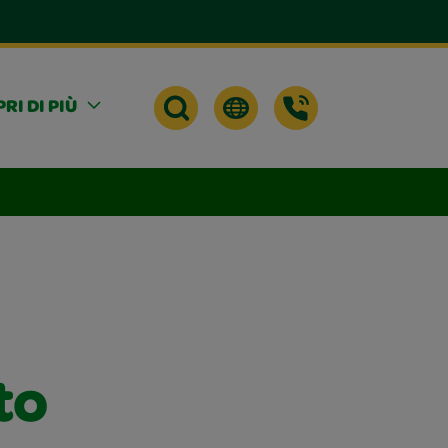
RI DI PIÙ
to