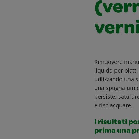
(ver
vern
Rimuovere manualm
liquido per piatt
utilizzando una 
una spugna umida
persiste, satura
e risciacquare.
I risultati p
prima una p