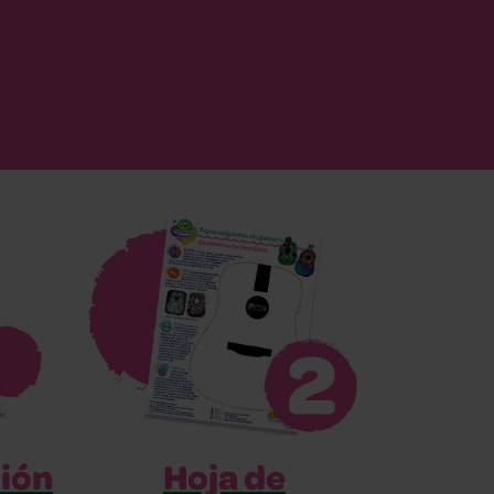
xión
Hoja de