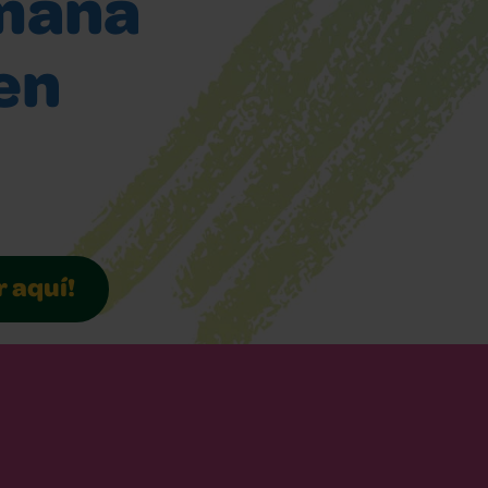
emana
en
r aquí!