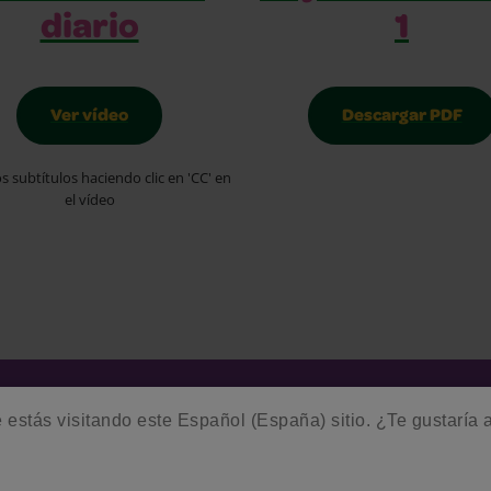
1
diario
Descargar PDF
Ver vídeo
os subtítulos haciendo clic en 'CC' en
el vídeo
estás visitando este Español (España) sitio. ¿Te gustaría 