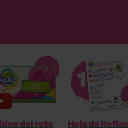
Hoja de Refle
ídeo del reto