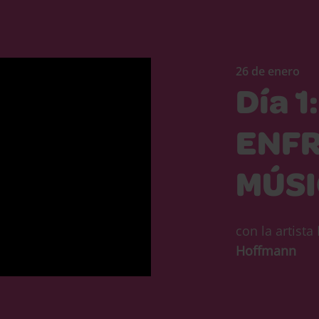
26 de enero
Día 1:
ENF
MÚS
con la artista
Hoffmann