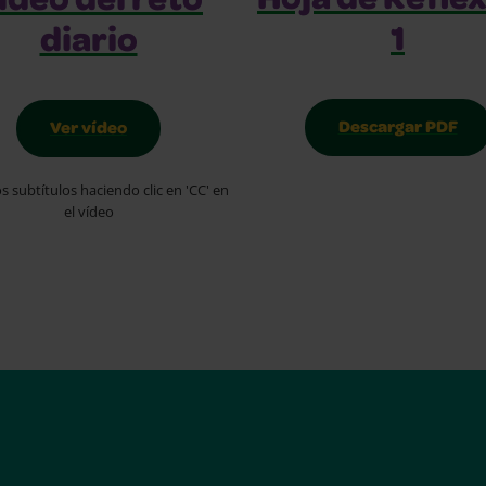
Hoja de Refle
ídeo del reto
1
diario
Descargar PDF
Ver vídeo
os subtítulos haciendo clic en 'CC' en
el vídeo