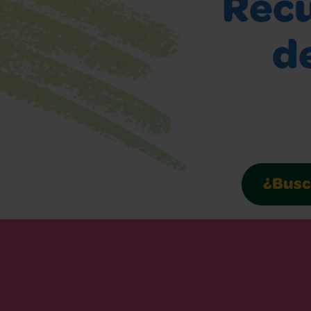
Recu
de
¿Busca