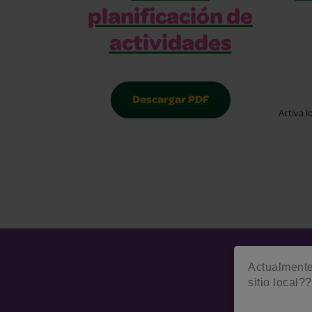
planificación de
actividades
Descargar PDF
Activa l
Actualmente 
sitio local??