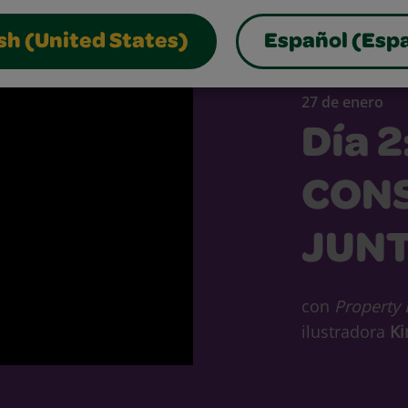
sh (United States)
Español (Esp
27 de enero
Día 2
CON
JUN
con
Property 
ilustradora
Ki