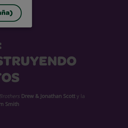
aña)
:
STRUYENDO
TOS
Brothers
Drew & Jonathan Scott
y la
m Smith