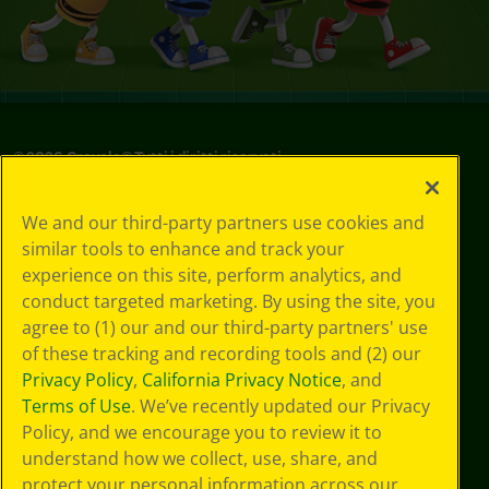
©
2026
Crayola® Tutti i diritti riservati.
Le tue scelte
We and our third-party partners use cookies and
in materia di
similar tools to enhance and track your
privacy
experience on this site, perform analytics, and
Informativa sulla
privacy
conduct targeted marketing. By using the site, you
Termini SMS
agree to (1) our and our third-party partners' use
GDPR
of these tracking and recording tools and (2) our
Informativa sulla
Privacy Policy
,
California Privacy Notice
, and
privacy di CA
Terms of Use
. We’ve recently updated our Privacy
Technologies
Policy, and we encourage you to review it to
Preferenze cookie
understand how we collect, use, share, and
Condizioni d'uso
Accessibilità web
protect your personal information across our