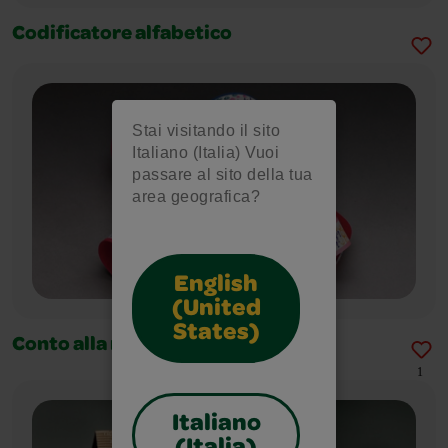
Codificatore alfabetico
Stai visitando il sito
Italiano (Italia) Vuoi
passare al sito della tua
area geografica?
English
(United
States)
Conto alla rovescia
1
Italiano