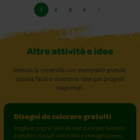
1
2
3
4
Altre attività e idee
Stimola la creatività con stampabili gratuiti,
attività facili e divertenti idee per progetti
stagionali.
Disegni da colorare gratuiti
Sfoglia le pagine facili da stampare per bambini
e adulti e rilassati con colori e immaginazione.