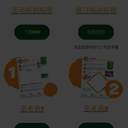
活动规划指南
每日挑战视频
下载PDF
观看视频
点击视频中的“CC”开启字幕
思考表2
思考表1