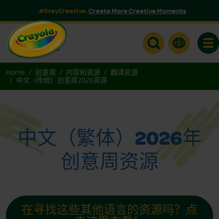
#StayCreative:
Create More Creative Moments
Togg
Home
创意周
内容和资源
翻译资源
中文（传统）创意周2026资源
中文（繁体）2026年
创意周资源
在寻找这些其他语言的资源吗？点