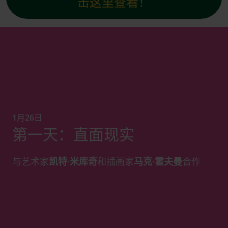
击这里查看！
1月26日
第一天：直面现实
与艺术家
凯特·米库奇
和插画家
马克·霍夫曼
合作