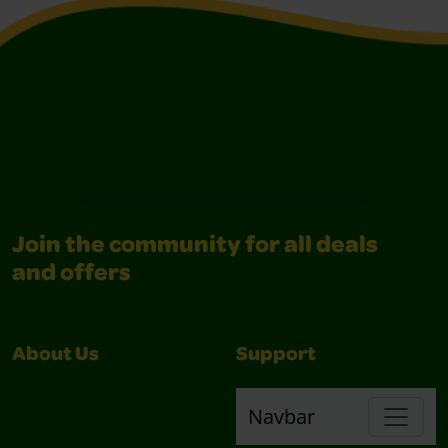
Join the community for all deals
and offers
About Us
Support
Navbar