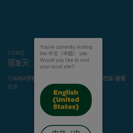
You're currently visiting
1月30日
the 中文（中国） site.
Would you like to visit
第5天：探索月球
your local site?
与
NASA宇航员
及史努比艺术家
玛丽·瓦伦西亚-谢恩
合作
English
(United
States)