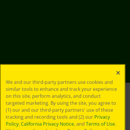
We and our third-party partners use cookies and
similar tools to enhance and track your experience
on this site, perform analytics, and conduct
targeted marketing. By using the site, you agree to
(1) our and our third-party partners' use of these
tracking and recording tools and (2) our
Privacy
Policy
,
California Privacy Notice
, and
Terms of Use
.