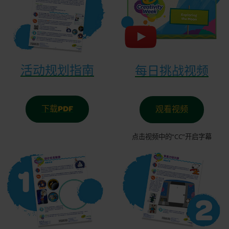
活动规划指南
每日挑战视频
下载PDF
观看视频
点击视频中的“CC”开启字幕