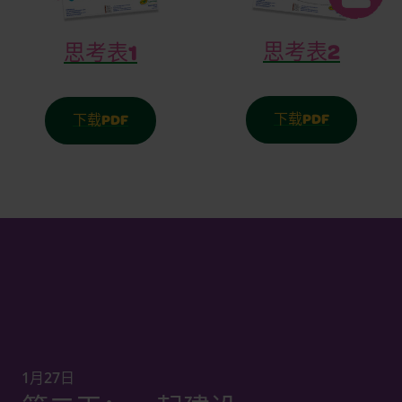
思考表2
思考表1
下载PDF
下载PDF
1月27日