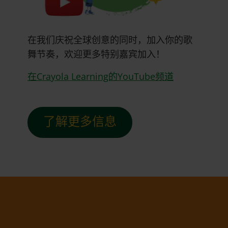
在我们庆祝全球创意的同时，加入你的歌
舞节奏，欢迎更多特别嘉宾加入！
在Crayola Learning的YouTube频道
了解更多信息