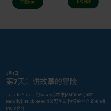
下载PDF
下载PDF
2月1日
第7天：讲故事的冒险
与Ludo Studio的
Bluey
艺术家
Jasmine “Jazz”
Moody
和
Nick Rees
以及野生动物保护主义者
Bindi
Irwin
合作