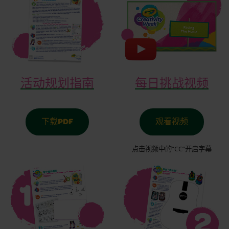
活动规划指南
每日挑战视频
下载PDF
观看视频
点击视频中的“CC”开启字幕