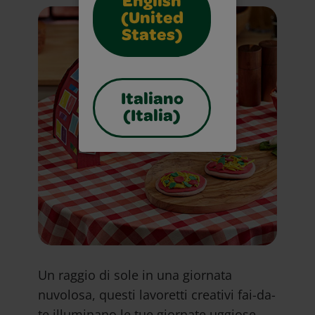
English
(United
States)
Italiano
(Italia)
Un raggio di sole in una giornata
nuvolosa, questi lavoretti creativi fai-da-
te illuminano le tue giornate uggiose